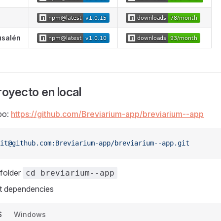
usalén
royecto en local
po:
https://github.com/Breviarium-app/breviarium--app
it@github.com
:Breviarium-app/breviarium--app.git
folder
cd breviarium--app
ect dependencies
S
Windows