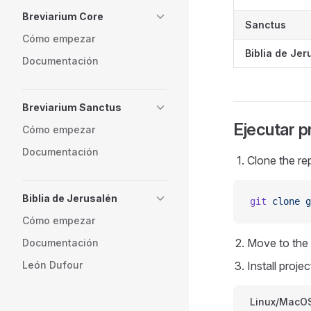
Breviarium Core
Sanctus
Cómo empezar
Biblia de Jer
Documentación
Breviarium Sanctus
Ejecutar p
Cómo empezar
Documentación
Clone the re
Biblia de Jerusalén
git
 clone
g
Cómo empezar
Move to the 
Documentación
León Dufour
Install proj
Linux/MacO