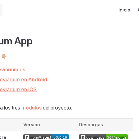
Main Navig
Inicio
ium App
👇🏼
eviarium.es
eviarium en Android
eviarium en iOS
za los tres
módulos
del proyecto:
Versión
Descargas
ore