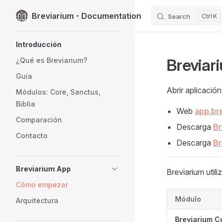
Breviarium - Documentation
Search
K
Skip to content
Sidebar Navigation
Introducción
Breviar
¿Qué es Breviarium?
Guía
Abrir aplicación 
Módulos: Core, Sanctus,
Biblia
Web
app.br
Comparación
Descarga
Br
Contacto
Descarga
Br
Breviarium App
Breviarium utili
Cómo empezar
Módulo
Arquitectura
Breviarium C