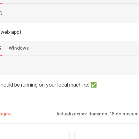
l
(web app):
S
Windows
e should be running on your local machine! ✅
página
Actualización:
domingo, 16 de noviem